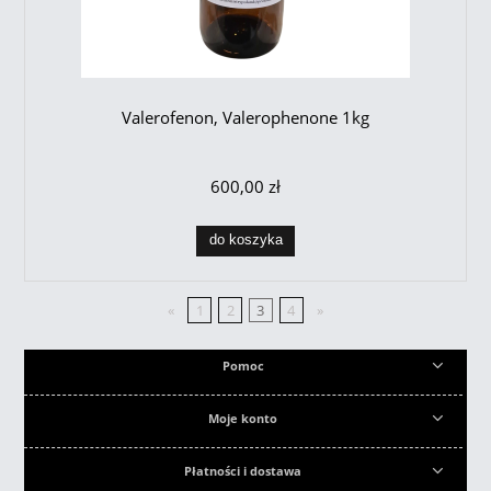
Valerofenon, Valerophenone 1kg
600,00 zł
do koszyka
«
1
2
3
4
»
Pomoc
Moje konto
Płatności i dostawa