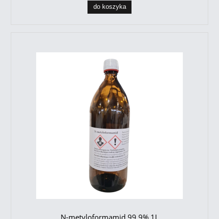
do koszyka
N-metyloformamid 99,9% 1L