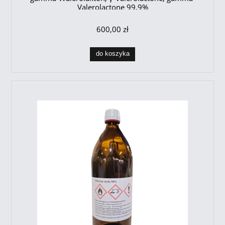
Valerolactone 99,9%
600,00 zł
do koszyka