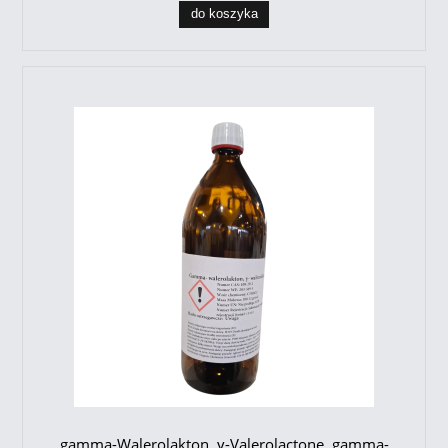
do koszyka
gamma-Walerolakton, γ-Valerolactone, gamma-